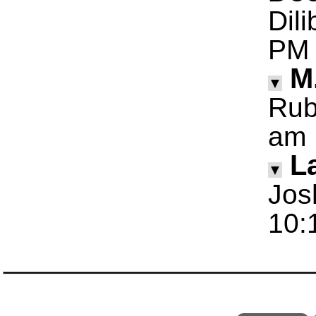
Dil
PM
M
▼
Rub
am
La
▼
Jos
10: