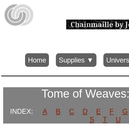
Home
Supplies ▼
Univers
Tome of Weaves
INDEX:
A
B
C
D
E
F
G
S
T
U