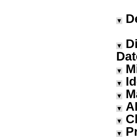
D
▼
D
▼
Dat
M
▼
I
▼
M
▼
A
▼
Ch
▼
P
▼