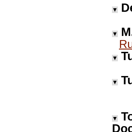
D
▼
M.
▼
Ru
Tu
▼
Tu
▼
T
▼
Doc