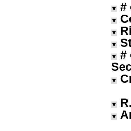
#
▼
C
▼
R
▼
S
▼
#
▼
Sec
C
▼
R.
▼
A
▼