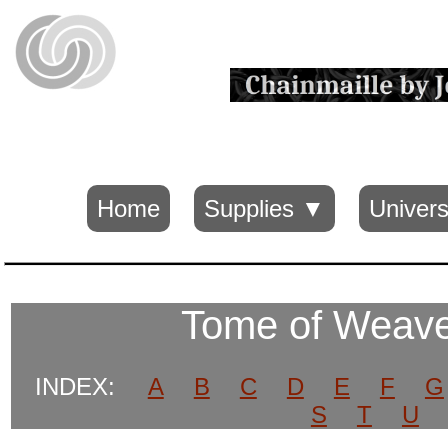
Home
Supplies ▼
Univers
Tome of Wea
INDEX:
A
B
C
D
E
F
G
S
T
U