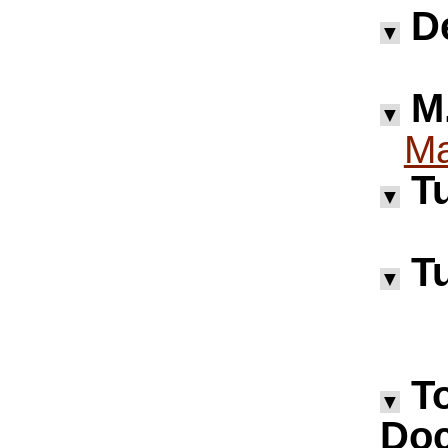
D
▼
M.
▼
M
Tu
▼
Tu
▼
T
▼
Doc