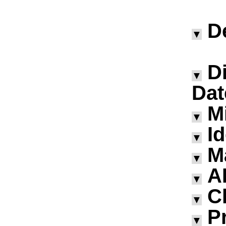
D
▼
D
▼
Dat
M
▼
I
▼
M
▼
A
▼
Ch
▼
P
▼