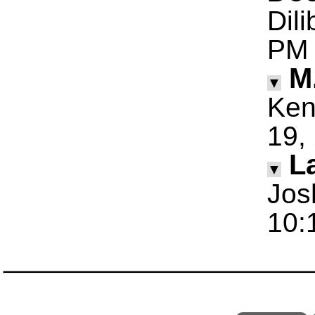
Dil
PM
M
▼
Ken
19,
La
▼
Jos
10: