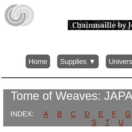
Home
Supplies ▼
Univers
Tome of Weaves: JAP
INDEX:
A
B
C
D
E
F
G
S
T
U