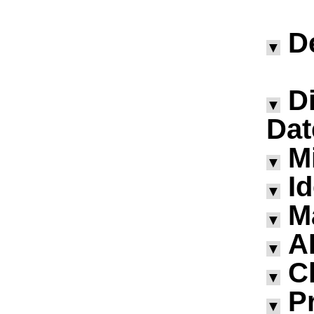
D
▼
D
▼
Dat
M
▼
I
▼
M
▼
A
▼
Ch
▼
P
▼