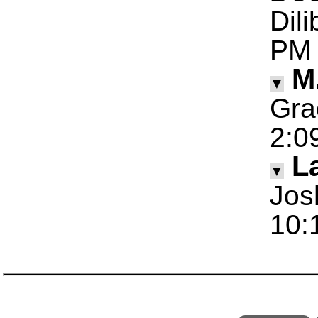
Dil
PM
M
▼
Gra
2:0
La
▼
Jos
10: