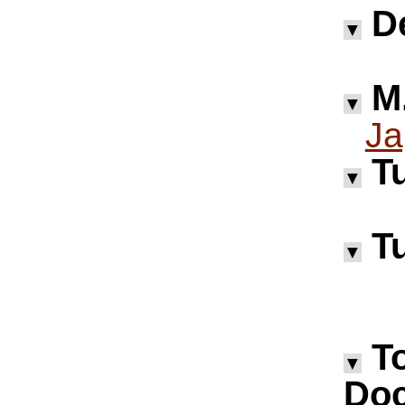
D
▼
M.
▼
Ja
Tu
▼
Tu
▼
T
▼
Doc