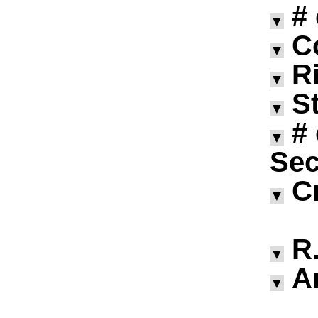
#
▼
C
▼
R
▼
S
▼
#
▼
Sec
C
▼
R.
▼
A
▼