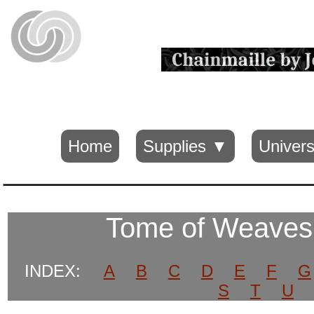
Home
Supplies ▼
Univers
Tome of Weave
INDEX:
A
B
C
D
E
F
G
S
T
U