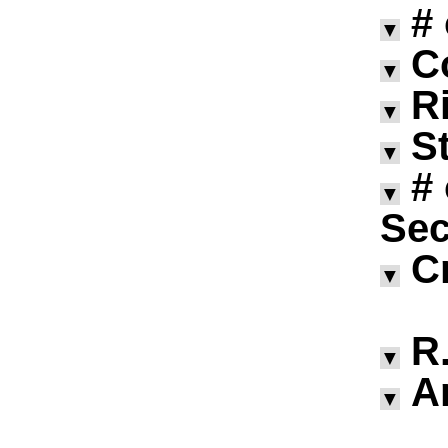
#
▼
C
▼
R
▼
S
▼
#
▼
Sec
C
▼
R.
▼
A
▼