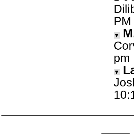
Dil
PM
M
▼
Cor
pm
La
▼
Jos
10: