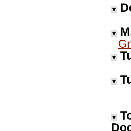
D
▼
M.
▼
Gn
Tu
▼
Tu
▼
T
▼
Doc