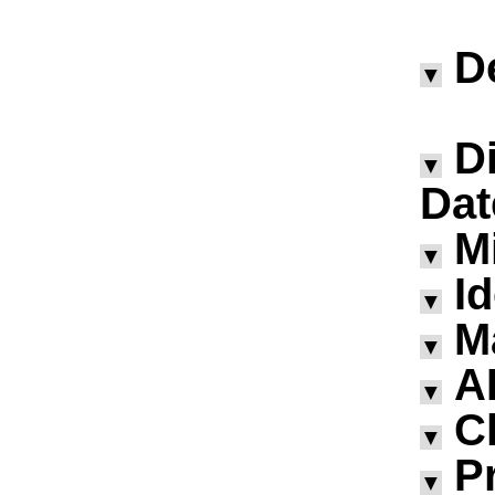
D
▼
D
▼
Dat
M
▼
I
▼
M
▼
A
▼
Ch
▼
P
▼