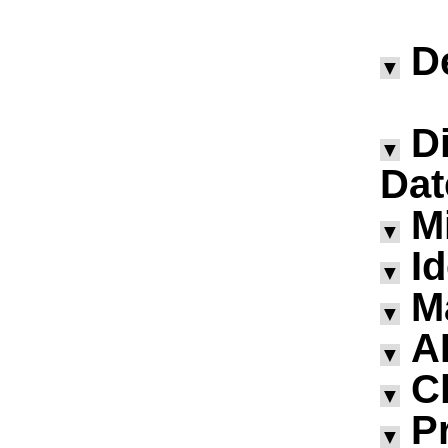
D
▼
D
▼
Dat
M
▼
I
▼
M
▼
A
▼
Ch
▼
P
▼