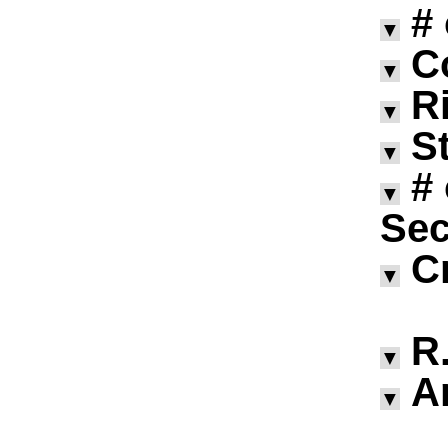
#
▼
C
▼
R
▼
S
▼
#
▼
Sec
C
▼
R.
▼
A
▼