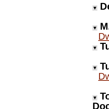
D
▼
M.
▼
Dw
Tu
▼
Tu
▼
Dw
T
▼
Doc