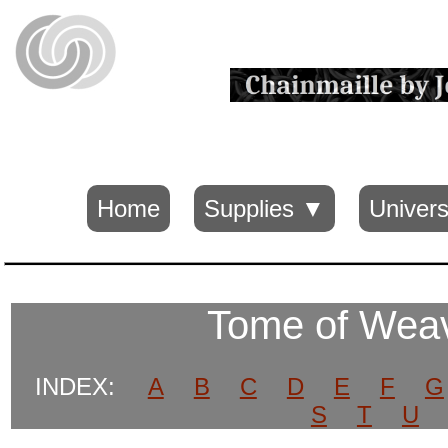
Home
Supplies ▼
Univers
Tome of Wea
INDEX:
A
B
C
D
E
F
G
S
T
U