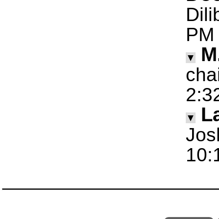
Dil
PM
M
▼
cha
2:3
La
▼
Jos
10: